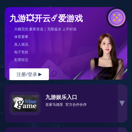
九游💥开云☄️爱游戏
大额无忧 豪客首选 | 无限返水 上不封顶
体育赛事
真人视讯
电子竞技
彩票投注
注册/登录
▶
九游娱乐入口
▶
皇家马德里
官方合作伙伴