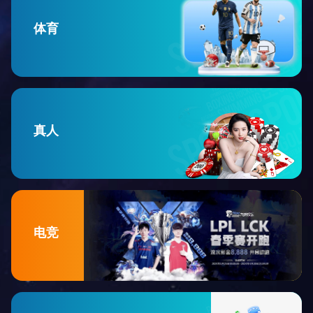
体育
真人
电竞